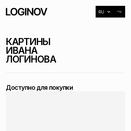
Select Language
RU
О художнике
КАРТИНЫ 
ИВАНА 
Выставки
ЛОГИНОВА
События
Доступно для покупки
Контакты
ЖИВОПИСЬ
ПЕЙЗАЖ
16+