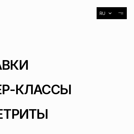
Select Language
RU
О художнике
Выставки
События
АВКИ
Контакты
Р-КЛАССЫ 
Контакты
ЕТРИТЫ