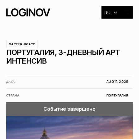
Select Language
RU
О художнике
МАСТЕР-КЛАСС
ПОРТУГАЛИЯ, 3-ДНЕВНЫЙ АРТ 
Выставки
ИНТЕНСИВ
События
ДАТА:
AUG 11, 2025
Контакты
СТРАНА
ПОРТУГАЛИЯ
Событие завершено