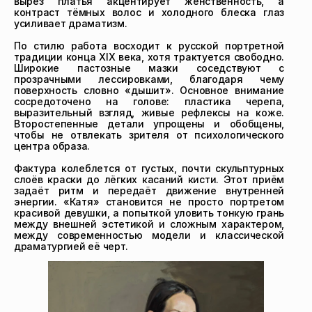
вырез платья акцентирует женственность, а 
контраст тёмных волос и холодного блеска глаз 
усиливает драматизм.

По стилю работа восходит к русской портретной 
традиции конца XIX века, хотя трактуется свободно. 
Широкие пастозные мазки соседствуют с 
прозрачными лессировками, благодаря чему 
поверхность словно «дышит». Основное внимание 
сосредоточено на голове: пластика черепа, 
выразительный взгляд, живые рефлексы на коже. 
Второстепенные детали упрощены и обобщены, 
чтобы не отвлекать зрителя от психологического 
центра образа.

Фактура колеблется от густых, почти скульптурных 
слоёв краски до лёгких касаний кисти. Этот приём 
задаёт ритм и передаёт движение внутренней 
энергии. «Катя» становится не просто портретом 
красивой девушки, а попыткой уловить тонкую грань 
между внешней эстетикой и сложным характером, 
между современностью модели и классической 
драматургией её черт.