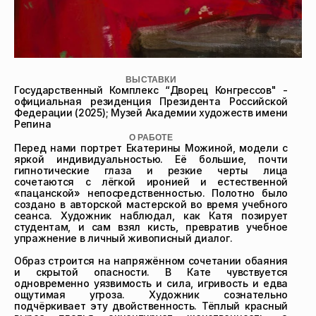
ВЫСТАВКИ
Государственный Комплекс “Дворец Конгрессов" - 
официальная резиденция Президента Российской 
Федерации (2025); Музей Академии художеств имени 
Репина
О РАБОТЕ
Перед нами портрет Екатерины Можиной, модели с 
яркой индивидуальностью. Её большие, почти 
гипнотические глаза и резкие черты лица 
сочетаются с лёгкой иронией и естественной 
«пацанской» непосредственностью. Полотно было 
создано в авторской мастерской во время учебного 
сеанса. Художник наблюдал, как Катя позирует 
студентам, и сам взял кисть, превратив учебное 
упражнение в личный живописный диалог.

Образ строится на напряжённом сочетании обаяния 
и скрытой опасности. В Кате чувствуется 
одновременно уязвимость и сила, игривость и едва 
ощутимая угроза. Художник сознательно 
подчёркивает эту двойственность. Тёплый красный 