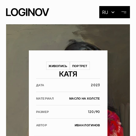
Select Language
RU
О художнике
Выставки
ЖИВОПИСЬ
ПОРТРЕТ
События
КАТЯ
ДАТА
 2023
Контакты
МАТЕРИАЛ
МАСЛО НА ХОЛСТЕ
РАЗМЕР
120/90
АВТОР
ИВАН ЛОГИНОВ