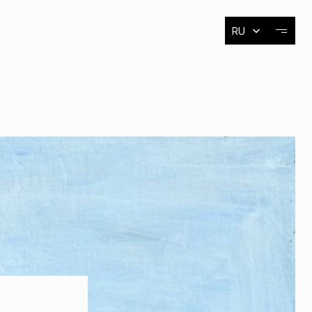
Select Language
RU
О художнике
Выставки
События
Контакты
Контакты