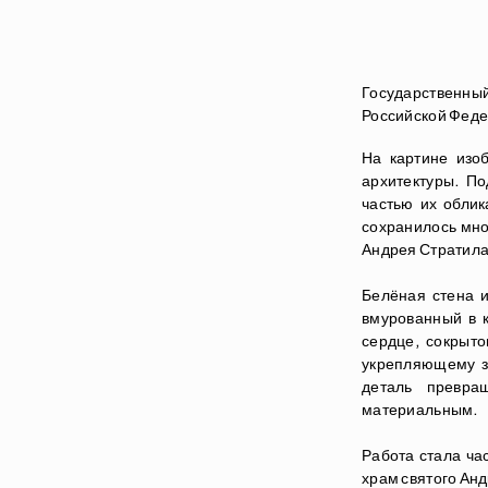
Государственн
Российской Феде
На картине изоб
архитектуры. По
частью их облик
сохранилось мно
Андрея Стратила
Белёная стена и
вмурованный в к
сердце, сокрыто
укрепляющему з
деталь превра
материальным.
Работа стала час
храм святого Ан