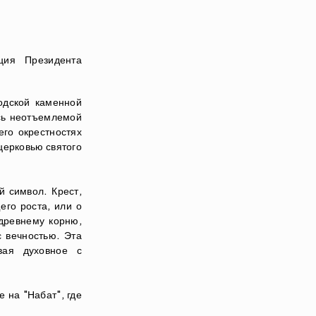
ия Президента 
одской каменной 
сь неотъемлемой 
го окрестностях 
ерковью святого 
 символ. Крест, 
го роста, или о 
древнему корню, 
вечностью. Эта 
ая духовное с 
 на "Набат", где 