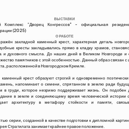
ВЫСТАВКИ
ый Комплекс “Дворец Конгрессов" - официальная резиденц
рации (2025)
О РАБОТЕ
ражён закладной каменный крест, характерная деталь новгор
добные кресты закладывались прямо в кладку храмов, становя
а и духовного смысла. До наших дней в Великом Новгороде и е
жество памятников с этой особенностью. Данный образ связан с ц
та, расположенной в Новгородском Кремле. 
 каменный крест образуют строгий и одновременно поэтический
амень, напоминает о семени, спрятанном в землю ради будуще
м в груди, которое незримо поддерживает жизнь. Он подобен 
дание в земле и соединяющему время человеческой истории с 
щает архитектуру в метафору стойкости и памяти, связыв
тью серии, созданной в качестве подготовки к дипломной картине
дрея Стратилата занимает крайнее правое положение.