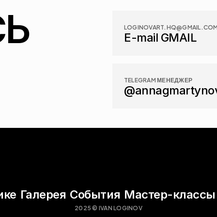
Ь 
LOGINOVART.HQ@GMAIL.CO
E-mail GMAIL
TELEGRAM МЕНЕДЖЕР
@annagmartyno
ике
Галерея
События
Мастер-классы
2025 © IVAN LOGINOV